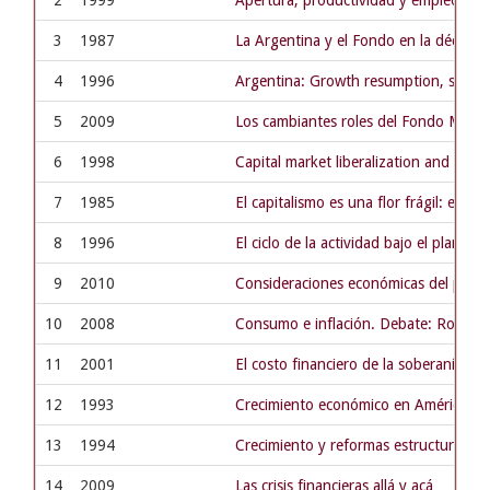
2
1999
Apertura, productividad y empleo. Ar
3
1987
La Argentina y el Fondo en la década
4
1996
Argentina: Growth resumption, sustai
5
2009
Los cambiantes roles del Fondo Moneta
6
1998
Capital market liberalization and eco
7
1985
El capitalismo es una flor frágil: entre
8
1996
El ciclo de la actividad bajo el plan de 
9
2010
Consideraciones económicas del proce
10
2008
Consumo e inflación. Debate: Roberto 
11
2001
El costo financiero de la soberanía
12
1993
Crecimiento económico en América Lati
13
1994
Crecimiento y reformas estructurales
14
2009
Las crisis financieras allá y acá