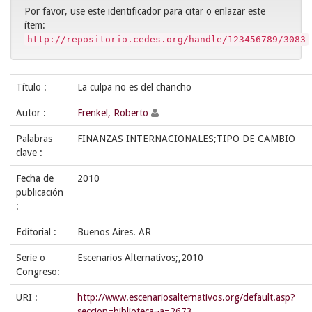
Por favor, use este identificador para citar o enlazar este
ítem:
http://repositorio.cedes.org/handle/123456789/3083
Título :
La culpa no es del chancho
Autor :
Frenkel, Roberto
Palabras
FINANZAS INTERNACIONALES;TIPO DE CAMBIO
clave :
Fecha de
2010
publicación
:
Editorial :
Buenos Aires. AR
Serie o
Escenarios Alternativos;,2010
Congreso:
URI :
http://www.escenariosalternativos.org/default.asp?
seccion=biblioteca¬a=2673