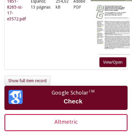
1851-
Español;
254,02
Adobe
8265-sc-
13 páginas
kB
PDF
17-
e3572.pdf
View/Open
Show full item record
TM
Google Scholar
Check
Altmetric