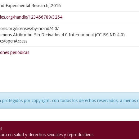
 and Experimental Research;,2016
cedes.org/handle/123456789/3254
ons.org/licenses/by-nc-nd/4.0/
mmons Atribución-Sin Derivados 4.0 Internacional (CC BY-ND 4.0)
ics/openAccess
iones periódicas
 protegidos por copyright, con todos los derechos reservados, a menos qu
as
ura en salud y derechos sexuales y reproductivos