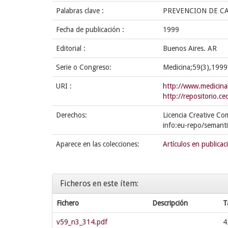
Palabras clave :
PREVENCION DE C
Fecha de publicación :
1999
Editorial :
Buenos Aires. AR
Serie o Congreso:
Medicina;59(3),1999
URI :
http://www.medicina
http://repositorio.
Derechos:
Licencia Creative Co
info:eu-repo/semant
Aparece en las colecciones:
Artículos en publicac
Ficheros en este ítem:
Fichero
Descripción
T
v59_n3_314.pdf
4