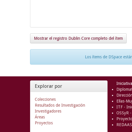
Mostrar el registro Dublin Core completo del ítem
Los ítems de DSpace están
Iniciativ
Explorar por
Diplomat
Direcció
Colecciones
Ellas-Muj
Resultados de Investigación
ITF - In
Investigadores
OSSyR - 
Áreas
Proyect
Proyectos
REDAAS 