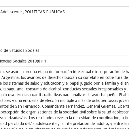
Adolescentes;POLITICAS PUBLICAS
o de Estudios Sociales
iencias Sociales;2019(8)11
ico, se asocia con una etapa de formación intelectual e incorporación de h
la Argentina, los avances de derechos buscan su correlato en cobertura de
e los sistemas de salud y educación y el papel jugado por la familia y el e
nes, tabaquismo, consumo de alcohol, conductas sexuales irresponsables y
abajo usa técnicas cuanti-cualitativas para analizar el caso chaqueño. El ab
actores y una encuesta de elección múltiple a más de ochocientos/as jóve
mentos de San Fernando, Comandante Fernández, General Güemes, Libert
ercepción de organizaciones de la sociedad civil sobre la salud adolesce
colarizadas/os. Los resultados revelan la necesidad de coordinación, a fi
idad percibida del/la adolescente y la interpretación del adulto, y entre la