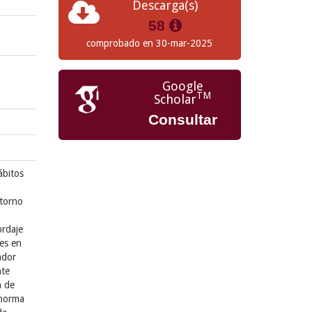
Descarga(s)
58
comprobado en 30-mar-2025
Google
TM
Scholar
Consultar
ábitos
ntorno
ordaje
nes en
ador
nte
n de
 norma