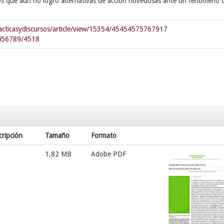
os que aún no logró alternativas de acción novedosas ante un fenómeno 
practicasydiscursos/article/view/15354/45454575767917
23456789/4518
cripción
Tamaño
Formato
1,82 MB
Adobe PDF