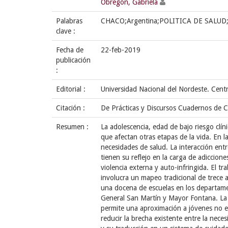
Obregón, Gabriela
Palabras
CHACO;Argentina;POLITICA DE SALUD;
clave :
Fecha de
22-feb-2019
publicación
:
Editorial :
Universidad Nacional del Nordeste. Centr
Citación :
De Prácticas y Discursos Cuadernos de C
Resumen :
La adolescencia, edad de bajo riesgo clín
que afectan otras etapas de la vida. En 
necesidades de salud. La interacción entr
tienen su reflejo en la carga de adiccio
violencia externa y auto-infringida. El tr
involucra un mapeo tradicional de trece 
una docena de escuelas en los departa
General San Martín y Mayor Fontana. La p
permite una aproximación a jóvenes no es
reducir la brecha existente entre la neces