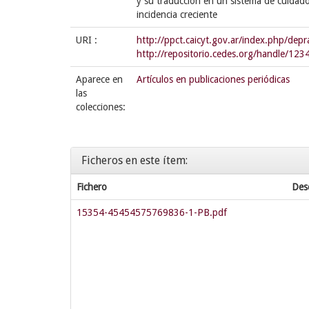
y su traducción en un sistema de cuidad
incidencia creciente
URI :
http://ppct.caicyt.gov.ar/index.php/de
http://repositorio.cedes.org/handle/1
Aparece en
Artículos en publicaciones periódicas
las
colecciones:
Ficheros en este ítem:
Fichero
Des
15354-45454575769836-1-PB.pdf