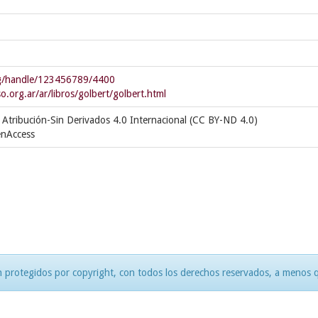
org/handle/123456789/4400
cso.org.ar/ar/libros/golbert/golbert.html
Atribución-Sin Derivados 4.0 Internacional (CC BY-ND 4.0)
enAccess
 protegidos por copyright, con todos los derechos reservados, a menos qu