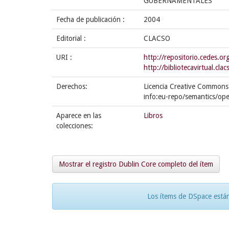
GUBERNAMENTALES
Fecha de publicación :
2004
Editorial :
CLACSO
URI :
http://repositorio.cedes.
http://bibliotecavirtual.cla
Derechos:
Licencia Creative Commons 
info:eu-repo/semantics/op
Aparece en las
Libros
colecciones:
Mostrar el registro Dublin Core completo del ítem
Los ítems de DSpace están