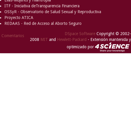
Ellas-Mujeres y Filantropía
ITF - Iniciativa deTransparencia Financiera
OSSyR - Observatorio de Salud Sexual y Reproductiva
Proyecto ATICA
REDAAS - Red de Acceso al Aborto Seguro
DSpace Software
Copyright © 2002-
Comentarios
2008
MIT
and
Hewlett-Packard
- Extensión mantenida y
optimizado por