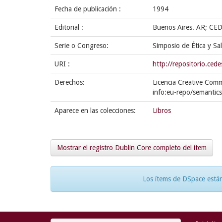
Fecha de publicación :
1994
Editorial :
Buenos Aires. AR; CE
Serie o Congreso:
Simposio de Ética y Sa
URI :
http://repositorio.ce
Derechos:
Licencia Creative Com
info:eu-repo/semantic
Aparece en las colecciones:
Libros
Mostrar el registro Dublin Core completo del ítem
Los ítems de DSpace están