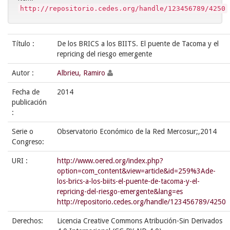
http://repositorio.cedes.org/handle/123456789/4250
Título :
De los BRICS a los BIITS. El puente de Tacoma y el
repricing del riesgo emergente
Autor :
Albrieu, Ramiro
Fecha de
2014
publicación
:
Serie o
Observatorio Económico de la Red Mercosur;,2014
Congreso:
URI :
http://www.oered.org/index.php?
option=com_content&view=article&id=259%3Ade-
los-brics-a-los-biits-el-puente-de-tacoma-y-el-
repricing-del-riesgo-emergente&lang=es
http://repositorio.cedes.org/handle/123456789/4250
Derechos:
Licencia Creative Commons Atribución-Sin Derivados