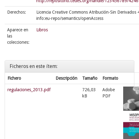
http://repositorio.cedes.org/handle/123456789/4246
Derechos:
Licencia Creative Commons Atribución-Sin Derivados 
info:eu-repo/semantics/openAccess
Aparece en
Libros
las
colecciones:
Ficheros en este ítem:
Fichero
Descripción
Tamaño
Formato
regulaciones_2013.pdf
726,03
Adobe
kB
PDF