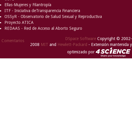
Ellas-Mujeres y Filantropía
ITF - Iniciativa deTransparencia Financiera
OSSyR - Observatorio de Salud Sexual y Reproductiva
Proyecto ATICA
REDAAS - Red de Acceso al Aborto Seguro
DSpace Software
Copyright © 2002-
Comentarios
2008
MIT
and
Hewlett-Packard
- Extensión mantenida y
optimizado por