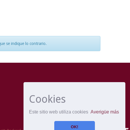
e se indique lo contrario.
Cookies
Este sitio web utiliza cookies
Averigüe más
OK!