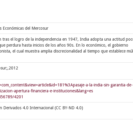
es Económicas del Mercosur
tras el logro de la independencia en 1947, India adopta una actitud poc
 que perdura hasta inicios de los años 90s. En lo económico, el gobierno
ista, el cual muestra amplia discrecionalidad al tiempo que establece múl
osur;,2012
com_content&view=article&id=181%3Apasaje-a-la-india-sin-garantia-de-
izacion-apertura-financiera-e-instituciones&lang=es
23456789/4201
n Derivados 4.0 Internacional (CC BY-ND 4.0)