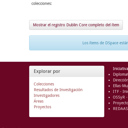
colecciones:
Mostrar el registro Dublin Core completo del ítem
Los ítems de DSpace están
Iniciativ
Explorar por
Diplomat
Direcció
Colecciones
Ellas-Muj
Resultados de Investigación
ITF - In
Investigadores
OSSyR - 
Áreas
Proyect
Proyectos
REDAAS 