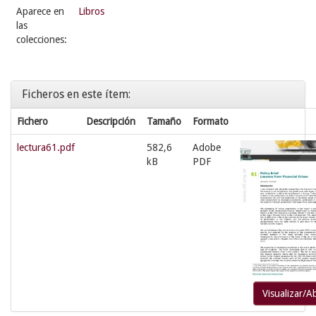
Aparece en
Libros
las
colecciones:
Ficheros en este ítem:
Fichero
Descripción
Tamaño
Formato
lectura61.pdf
582,6
Adobe
kB
PDF
Visualizar/Ab