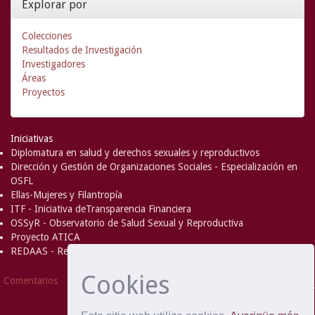
Explorar por
Colecciones
Resultados de Investigación
Investigadores
Áreas
Proyectos
Iniciativas
Diplomatura en salud y derechos sexuales y reproductivos
Dirección y Gestión de Organizaciones Sociales - Especialización en
OSFL
Ellas-Mujeres y Filantropía
ITF - Iniciativa deTransparencia Financiera
OSSyR - Observatorio de Salud Sexual y Reproductiva
Proyecto ATICA
REDAAS - Red de Acceso al Aborto Seguro
Cookies
DSpace Software
Copyright © 2002-
Comentarios
2008
MIT
and
Hewlett-Packard
- Extensión mantenida y
optimizado por