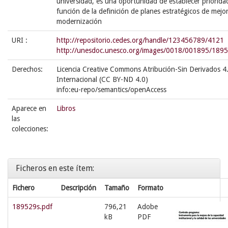
universidad, es una oportunidad de establecer priorida
función de la definición de planes estratégicos de mejo
modernización
URI :
http://repositorio.cedes.org/handle/123456789/4121
http://unesdoc.unesco.org/images/0018/001895/1895
Derechos:
Licencia Creative Commons Atribución-Sin Derivados 4
Internacional (CC BY-ND 4.0)
info:eu-repo/semantics/openAccess
Aparece en
Libros
las
colecciones:
Ficheros en este ítem:
Fichero
Descripción
Tamaño
Formato
189529s.pdf
796,21
Adobe
kB
PDF