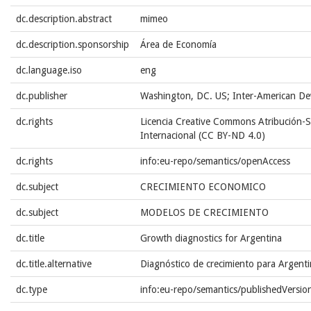
dc.description.abstract
mimeo
dc.description.sponsorship
Área de Economía
dc.language.iso
eng
dc.publisher
Washington, DC. US; Inter-American D
dc.rights
Licencia Creative Commons Atribución-S
Internacional (CC BY-ND 4.0)
dc.rights
info:eu-repo/semantics/openAccess
dc.subject
CRECIMIENTO ECONOMICO
dc.subject
MODELOS DE CRECIMIENTO
dc.title
Growth diagnostics for Argentina
dc.title.alternative
Diagnóstico de crecimiento para Argent
dc.type
info:eu-repo/semantics/publishedVersio