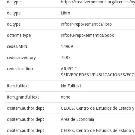
dc.type
https://creativecommons.org/licenses/b
dc.type
Libro
dc.type
info:ar-repo/semantics/libro
dcterms.type
info:eu-repo/semantics/book
cedes.MFN
14969
cedes.inventory
7587
cedes.location
AR492.1
SERVERCEDES1/PUBLICACIONES/ECO
item.fulltext
No Fulltext
item.grantfulltext
none
crisitem.author.dept
CEDES. Centro de Estudios de Estado y
crisitem.author.dept
Área de Economía
crisitem.author.dept
CEDES. Centro de Estudios de Estado y