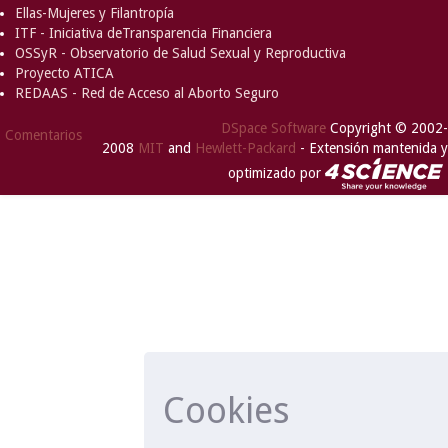
Ellas-Mujeres y Filantropía
ITF - Iniciativa deTransparencia Financiera
OSSyR - Observatorio de Salud Sexual y Reproductiva
Proyecto ATICA
REDAAS - Red de Acceso al Aborto Seguro
DSpace Software
Copyright © 2002-
Comentarios
2008
MIT
and
Hewlett-Packard
- Extensión mantenida y
optimizado por
Cookies