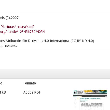
iefs;(9),2007
f/lecturas/lectura9.pdf
es.org/handle/123456789/4054
ns Atribución-Sin Derivados 4.0 Internacional (CC BY-ND 4.0)
/openAccess
ño
Formato
4 kB
Adobe PDF