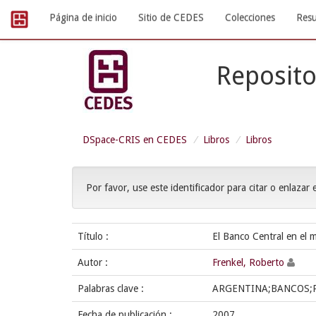
Skip
Página de inicio
Sitio de CEDES
Colecciones
Resu
navigation
Reposito
DSpace-CRIS en CEDES
Libros
Libros
Por favor, use este identificador para citar o enlazar 
Título :
El Banco Central en el 
Autor :
Frenkel, Roberto
Palabras clave :
ARGENTINA;BANCOS;
Fecha de publicación :
2007