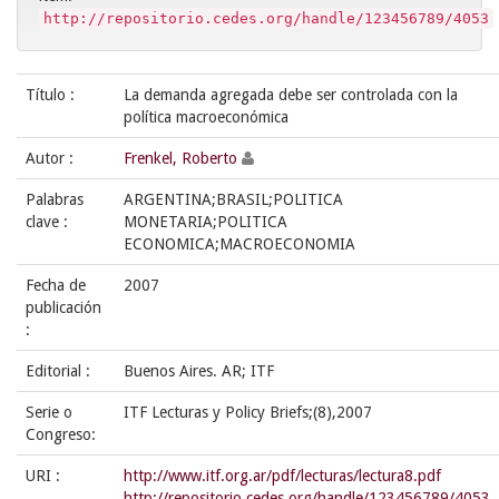
http://repositorio.cedes.org/handle/123456789/4053
Título :
La demanda agregada debe ser controlada con la
política macroeconómica
Autor :
Frenkel, Roberto
Palabras
ARGENTINA;BRASIL;POLITICA
clave :
MONETARIA;POLITICA
ECONOMICA;MACROECONOMIA
Fecha de
2007
publicación
:
Editorial :
Buenos Aires. AR; ITF
Serie o
ITF Lecturas y Policy Briefs;(8),2007
Congreso:
URI :
http://www.itf.org.ar/pdf/lecturas/lectura8.pdf
http://repositorio.cedes.org/handle/123456789/4053