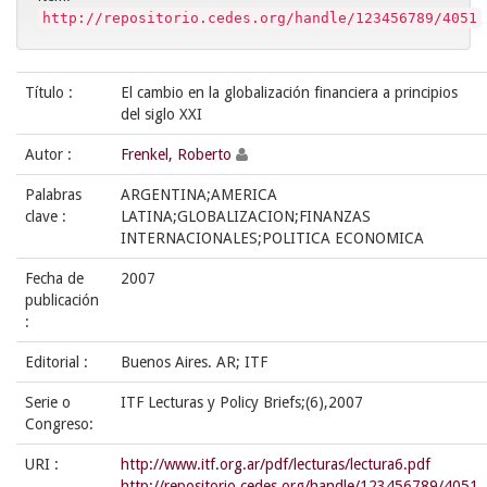
http://repositorio.cedes.org/handle/123456789/4051
Título :
El cambio en la globalización financiera a principios
del siglo XXI
Autor :
Frenkel, Roberto
Palabras
ARGENTINA;AMERICA
clave :
LATINA;GLOBALIZACION;FINANZAS
INTERNACIONALES;POLITICA ECONOMICA
Fecha de
2007
publicación
:
Editorial :
Buenos Aires. AR; ITF
Serie o
ITF Lecturas y Policy Briefs;(6),2007
Congreso:
URI :
http://www.itf.org.ar/pdf/lecturas/lectura6.pdf
http://repositorio.cedes.org/handle/123456789/4051