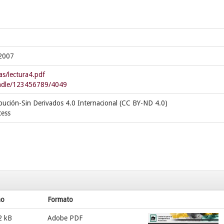
,2007
as/lectura4.pdf
handle/123456789/4049
bución-Sin Derivados 4.0 Internacional (CC BY-ND 4.0)
cess
ño
Formato
2 kB
Adobe PDF