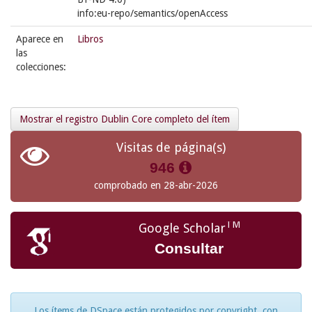
info:eu-repo/semantics/openAccess
Aparece en
Libros
las
colecciones:
Mostrar el registro Dublin Core completo del ítem
Visitas de página(s)
946
comprobado en 28-abr-2026
TM
Google Scholar
Consultar
Los ítems de DSpace están protegidos por copyright, con