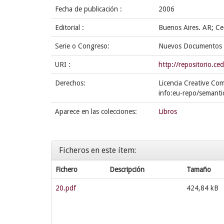
Fecha de publicación :
2006
Editorial :
Buenos Aires. AR; C
Serie o Congreso:
Nuevos Documentos 
URI :
http://repositorio.
Derechos:
Licencia Creative Co
info:eu-repo/semanti
Aparece en las colecciones:
Libros
Ficheros en este ítem:
Fichero
Descripción
Tamaño
20.pdf
424,84 kB