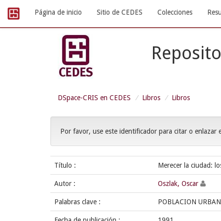
Skip
Página de inicio
Sitio de CEDES
Colecciones
Resu
navigation
Reposito
DSpace-CRIS en CEDES
Libros
Libros
Por favor, use este identificador para citar o enlazar 
Título :
Merecer la ciudad: l
Autor :
Oszlak, Oscar
Palabras clave :
POBLACION URBAN
Fecha de publicación :
1991