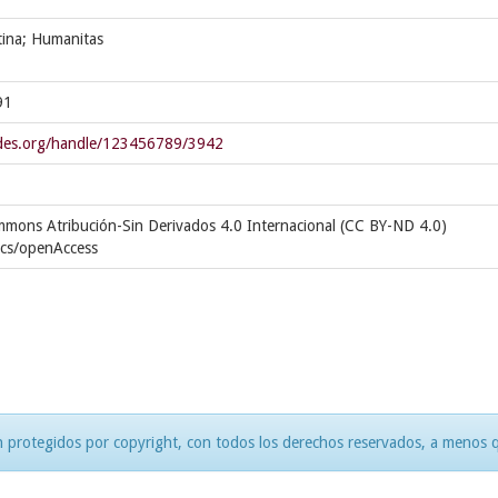
tina; Humanitas
91
cedes.org/handle/123456789/3942
mmons Atribución-Sin Derivados 4.0 Internacional (CC BY-ND 4.0)
ics/openAccess
 protegidos por copyright, con todos los derechos reservados, a menos qu