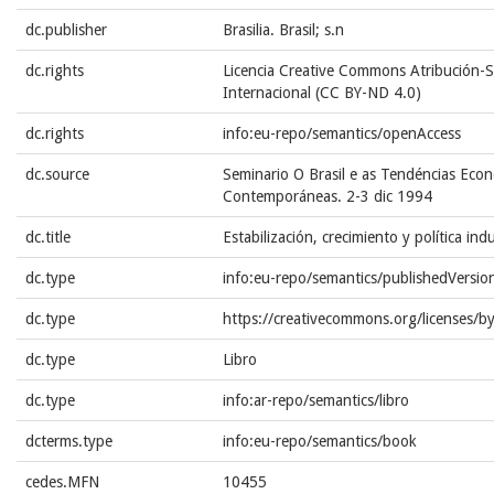
dc.publisher
Brasilia. Brasil; s.n
dc.rights
Licencia Creative Commons Atribución-S
Internacional (CC BY-ND 4.0)
dc.rights
info:eu-repo/semantics/openAccess
dc.source
Seminario O Brasil e as Tendéncias Econ
Contemporáneas. 2-3 dic 1994
dc.title
Estabilización, crecimiento y política indu
dc.type
info:eu-repo/semantics/publishedVersio
dc.type
https://creativecommons.org/licenses/b
dc.type
Libro
dc.type
info:ar-repo/semantics/libro
dcterms.type
info:eu-repo/semantics/book
cedes.MFN
10455