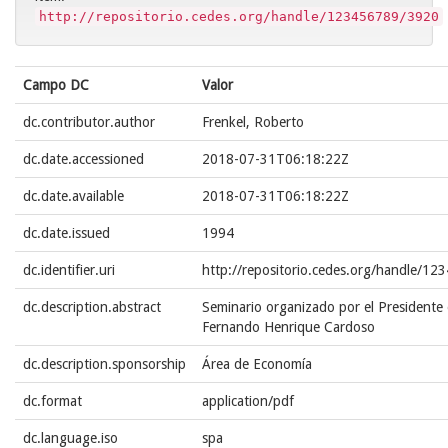
http://repositorio.cedes.org/handle/123456789/3920
Campo DC
Valor
dc.contributor.author
Frenkel, Roberto
dc.date.accessioned
2018-07-31T06:18:22Z
dc.date.available
2018-07-31T06:18:22Z
dc.date.issued
1994
dc.identifier.uri
http://repositorio.cedes.org/handle/1
dc.description.abstract
Seminario organizado por el Presidente e
Fernando Henrique Cardoso
dc.description.sponsorship
Área de Economía
dc.format
application/pdf
dc.language.iso
spa