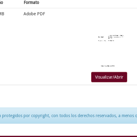
ño
Formato
MB
Adobe PDF
Visualizar/Abrir
 protegidos por copyright, con todos los derechos reservados, a menos qu