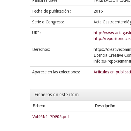
Palabras clave :
TAMIZACION;CANC
Fecha de publicación :
2016
Serie o Congreso:
Acta Gastroenteroló
URI :
http://www.actagas
http://repositorio.
Derechos:
https://creativecomm
Licencia Creative Co
info:eu-repo/semant
Aparece en las colecciones:
Artículos en publicac
Ficheros en este ítem:
Fichero
Descripción
Vol46N1-PDF05.pdf