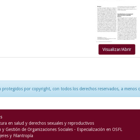
Visualizar/Abrir
 protegidos por copyright, con todos los derechos reservados, a menos qu
as
ura en salud y derechos sexuales y reproductivos
n y Gestión de Organizaciones Sociales - Especialización en OSFL
eres y Filantropía