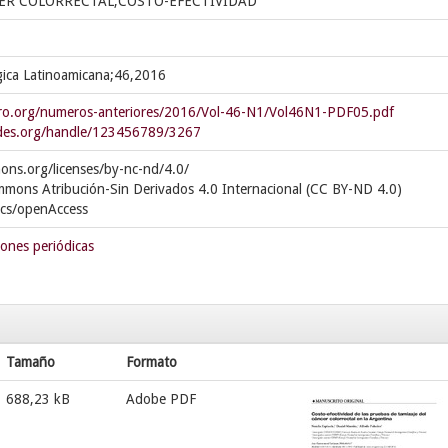
ER COLORRECTAL;COSTO-EFECTIVIDAD
gica Latinoamicana;46,2016
tro.org/numeros-anteriores/2016/Vol-46-N1/Vol46N1-PDF05.pdf
cedes.org/handle/123456789/3267
ons.org/licenses/by-nc-nd/4.0/
mmons Atribución-Sin Derivados 4.0 Internacional (CC BY-ND 4.0)
ics/openAccess
iones periódicas
Tamaño
Formato
688,23 kB
Adobe PDF