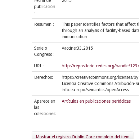
Fecha de
2015
publicación
:
Resumen :
This paper identifies factors that affec
through an analysis of facility-based dat
immunization
Serie o
Vaccine;33,2015
Congreso:
URI :
http://repositorio.cedes.org/handle/1
Derechos:
https://creativecommons.org/licenses/by
Licencia Creative Commons Atribución-S
info:eu-repo/semantics/openAccess
Aparece en
Artículos en publicaciones periódicas
las
colecciones:
Mostrar el registro Dublin Core completo del ítem