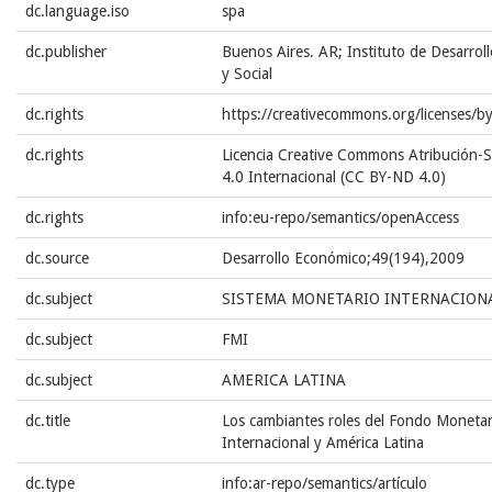
dc.language.iso
spa
dc.publisher
Buenos Aires. AR; Instituto de Desarro
y Social
dc.rights
https://creativecommons.org/licenses/b
dc.rights
Licencia Creative Commons Atribución-S
4.0 Internacional (CC BY-ND 4.0)
dc.rights
info:eu-repo/semantics/openAccess
dc.source
Desarrollo Económico;49(194),2009
dc.subject
SISTEMA MONETARIO INTERNACION
dc.subject
FMI
dc.subject
AMERICA LATINA
dc.title
Los cambiantes roles del Fondo Monetar
Internacional y América Latina
dc.type
info:ar-repo/semantics/artículo