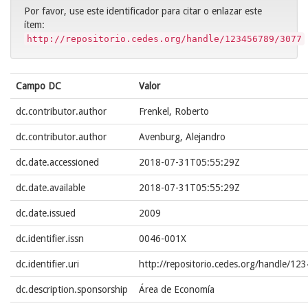
Por favor, use este identificador para citar o enlazar este
ítem:
http://repositorio.cedes.org/handle/123456789/3077
Campo DC
Valor
dc.contributor.author
Frenkel, Roberto
dc.contributor.author
Avenburg, Alejandro
dc.date.accessioned
2018-07-31T05:55:29Z
dc.date.available
2018-07-31T05:55:29Z
dc.date.issued
2009
dc.identifier.issn
0046-001X
dc.identifier.uri
http://repositorio.cedes.org/handle/1
dc.description.sponsorship
Área de Economía