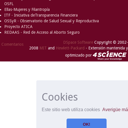
OSFL
Ellas-Mujeres y Filantropía
ITF - Iniciativa deTransparencia Financiera
OSSyR - Observatorio de Salud Sexual y Reproductiva
Proyecto ATICA
REDAAS - Red de Acceso al Aborto Seguro
DSpace Software
Copyright © 2002-
Comentarios
2008
MIT
and
Hewlett-Packard
- Extensión mantenida y
optimizado por
Cookies
Este sitio web utiliza cookies
Averigüe má
OK!