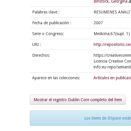
Binstock, Georgina
Palabras clave :
RESUMENES ANALI
Fecha de publicación :
2007
Serie o Congreso:
Medicina;67(supl. 1)
URI :
http://repositorio.
Derechos:
https://creativecomm
Licencia Creative Co
info:eu-repo/semant
Aparece en las colecciones:
Artículos en publicac
Mostrar el registro Dublin Core completo del ítem
Los ítems de DSpace están