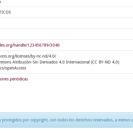
TICOS
cedes.org/handle/123456789/3040
ons.org/licenses/by-nc-nd/4.0/
mmons Atribución-Sin Derivados 4.0 Internacional (CC BY-ND 4.0)
ics/openAccess
iones periódicas
 protegidos por copyright, con todos los derechos reservados, a menos qu