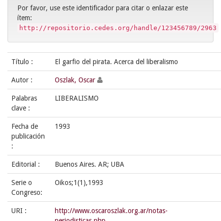
Por favor, use este identificador para citar o enlazar este
ítem:
http://repositorio.cedes.org/handle/123456789/2963
Título :
El garfio del pirata. Acerca del liberalismo
Autor :
Oszlak, Oscar
Palabras
LIBERALISMO
clave :
Fecha de
1993
publicación
:
Editorial :
Buenos Aires. AR; UBA
Serie o
Oikos;1(1),1993
Congreso:
URI :
http://www.oscaroszlak.org.ar/notas-
periodisticas.php