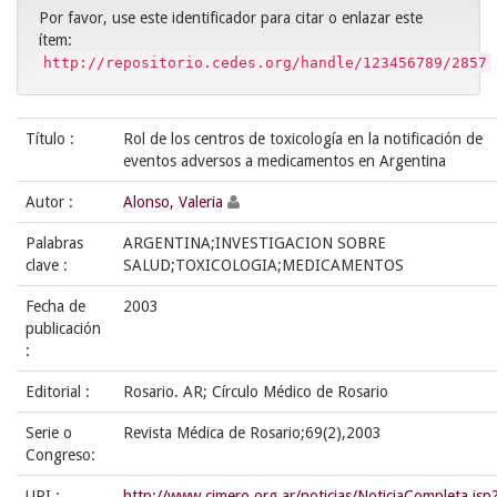
Por favor, use este identificador para citar o enlazar este
ítem:
http://repositorio.cedes.org/handle/123456789/2857
Título :
Rol de los centros de toxicología en la notificación de
eventos adversos a medicamentos en Argentina
Autor :
Alonso, Valeria
Palabras
ARGENTINA;INVESTIGACION SOBRE
clave :
SALUD;TOXICOLOGIA;MEDICAMENTOS
Fecha de
2003
publicación
:
Editorial :
Rosario. AR; Círculo Médico de Rosario
Serie o
Revista Médica de Rosario;69(2),2003
Congreso:
URI :
http://www.cimero.org.ar/noticias/NoticiaCompleta.jsp