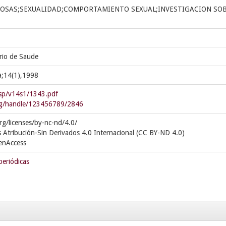
OSAS;SEXUALIDAD;COMPORTAMIENTO SEXUAL;INVESTIGACION SO
erio de Saude
a;14(1),1998
csp/v14s1/1343.pdf
.org/handle/123456789/2846
rg/licenses/by-nc-nd/4.0/
 Atribución-Sin Derivados 4.0 Internacional (CC BY-ND 4.0)
enAccess
periódicas