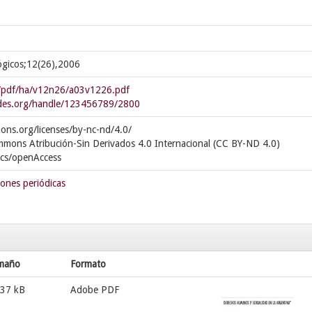
ógicos;12(26),2006
r/pdf/ha/v12n26/a03v1226.pdf
cedes.org/handle/123456789/2800
ons.org/licenses/by-nc-nd/4.0/
mmons Atribución-Sin Derivados 4.0 Internacional (CC BY-ND 4.0)
ics/openAccess
iones periódicas
maño
Formato
,37 kB
Adobe PDF