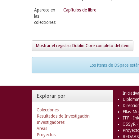
Aparece en
Capítulos de libro
las
colecciones:
Mostrar el registro Dublin Core completo del ítem
Los ítems de DSpace están
Iniciativ
Explorar por
Diplomat
Direcció
Colecciones
Ellas-Muj
Resultados de Investigación
ITF - In
Investigadores
OSSyR - 
Áreas
Proyect
Proyectos
REDAAS 