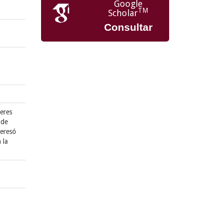
Google
TM
Scholar
Consultar
jeres
 de
teresó
 la