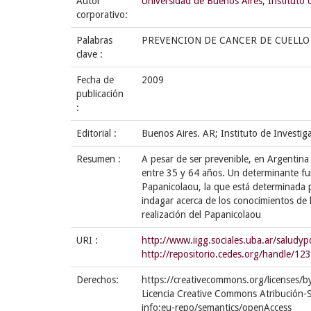
Autor
Universidad de Buenos Aires, Instituto
corporativo:
Palabras
PREVENCION DE CANCER DE CUELLO 
clave :
Fecha de
2009
publicación
:
Editorial :
Buenos Aires. AR; Instituto de Investi
Resumen :
A pesar de ser prevenible, en Argentina
entre 35 y 64 años. Un determinante fu
Papanicolaou, la que está determinada po
indagar acerca de los conocimientos de 
realización del Papanicolaou
URI :
http://www.iigg.sociales.uba.ar/saludy
http://repositorio.cedes.org/handle/1
Derechos:
https://creativecommons.org/licenses/b
Licencia Creative Commons Atribución-S
info:eu-repo/semantics/openAccess