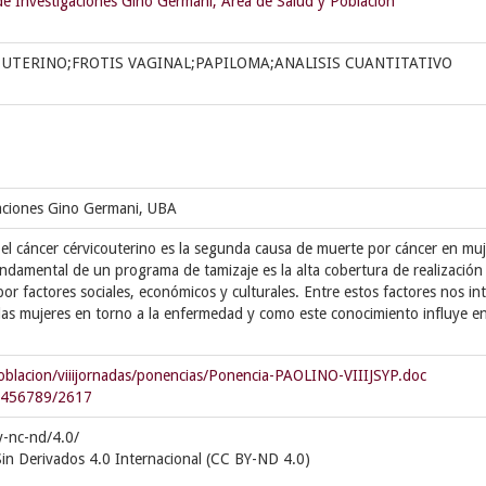
 de Investigaciones Gino Germani, Área de Salud y Población
UTERINO;FROTIS VAGINAL;PAPILOMA;ANALISIS CUANTITATIVO
gaciones Gino Germani, UBA
 el cáncer cérvicouterino es la segunda causa de muerte por cáncer en mu
ndamental de un programa de tamizaje es la alta cobertura de realización
r factores sociales, económicos y culturales. Entre estos factores nos in
las mujeres en torno a la enfermedad y como este conocimiento influye en
poblacion/viiijornadas/ponencias/Ponencia-PAOLINO-VIIIJSYP.doc
23456789/2617
y-nc-nd/4.0/
in Derivados 4.0 Internacional (CC BY-ND 4.0)