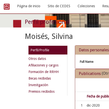
Skip
Página de inicio
Sitio de CEDES
Colecciones
Resu
navigation
Perfil profesional
Moisés, Silvina
Datos personales
Perfil/Profile
Otros datos
Full Name
Afiliaciones y cargos
Formación de RRHH
(Otr
Publications
Becas recibidas
Investigación
Premios recibidos
Fecha de publi
1
dic-2020