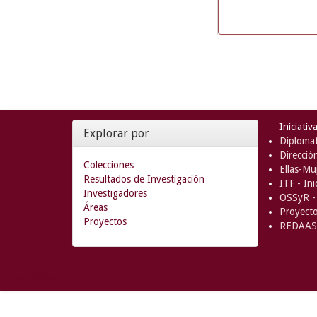
Iniciativ
Explorar por
Diplomat
Direcció
Colecciones
Ellas-Muj
Resultados de Investigación
ITF - In
Investigadores
OSSyR - 
Áreas
Proyect
Proyectos
REDAAS 
Comentarios