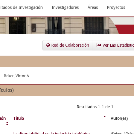
ltados de Investigación
Investigadores
Áreas
Proyectos
Red de Colaboración
Ver Las Estadísti
Beker, Víctor A
ículos)
Resultados 1-1 de 1.
ción
Título
Autor(es)
La disputabilidad en la industria telefónica
Beker, Víct