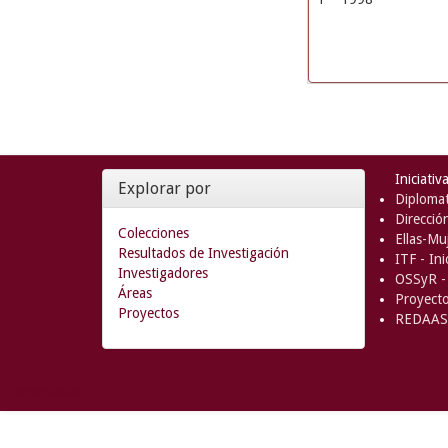
Iniciativ
Explorar por
Diplomat
Direcció
Colecciones
Ellas-Muj
Resultados de Investigación
ITF - In
Investigadores
OSSyR - 
Áreas
Proyect
Proyectos
REDAAS 
Comentarios