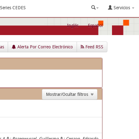
Series CEDES
Servicios
Inglés
Español
cas
Alerta Por Correo Electrónico
Feed RSS
Mostrar/Ocultar filtros
or A
; Rozenwurcel, Guillermo
; Cenzon, Edgardo