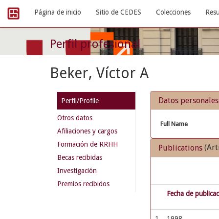
Skip
Página de inicio
Sitio de CEDES
Colecciones
Resu
navigation
Perfil profesional
Beker, Víctor A
Datos personales
Perfil/Profile
Otros datos
Full Name
Afiliaciones y cargos
Formación de RRHH
(Art
Publications
Becas recibidas
Investigación
Premios recibidos
Fecha de publica
1
1998