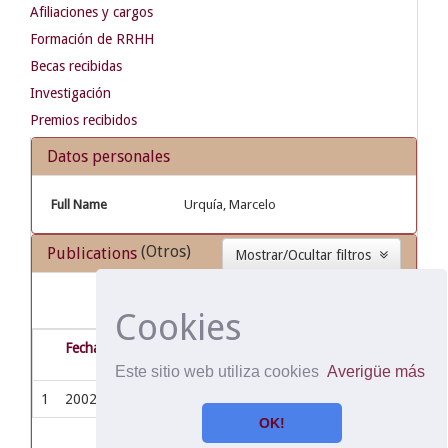
Afiliaciones y cargos
Formación de RRHH
Becas recibidas
Investigación
Premios recibidos
Datos personales
Full Name
Urquía, Marcelo
(Otros)
Publications
Mostrar/Ocultar filtros
Resultados 1-1 de 1.
Cookies
Fecha de publicación
Título
Auto
Este sitio web utiliza cookies
Averigüe más
1
2002
Equidad en salud: teoría y praxis
Spin
OK!