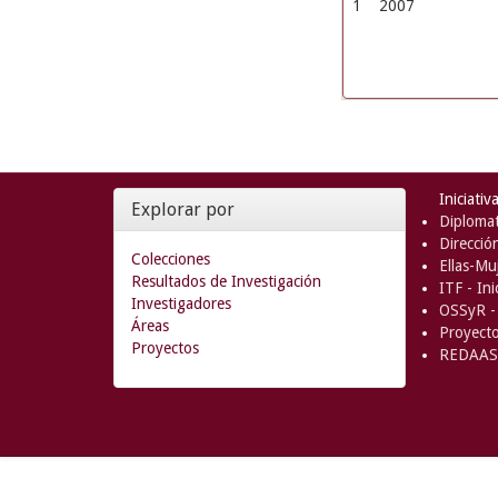
1
2007
Iniciativ
Explorar por
Diplomat
Direcció
Colecciones
Ellas-Muj
Resultados de Investigación
ITF - In
Investigadores
OSSyR - 
Áreas
Proyect
Proyectos
REDAAS 
Comentarios