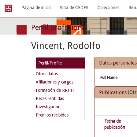
Skip
Página de inicio
Sitio de CEDES
Colecciones
Resu
navigation
Perfil profesional
Vincent, Rodolfo
Datos personales
Perfil/Profile
Otros datos
Full Name
Afiliaciones y cargos
Formación de RRHH
(Otr
Publications
Becas recibidas
Investigación
Premios recibidos
Fecha de
publicación