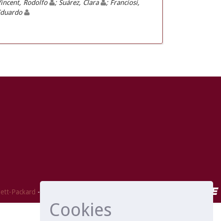
incent, Rodolfo
; Suárez, Clara
; Franciosi,
Eduardo
ett-Packard
- Extensión mantenida y optimizado por
Cookies