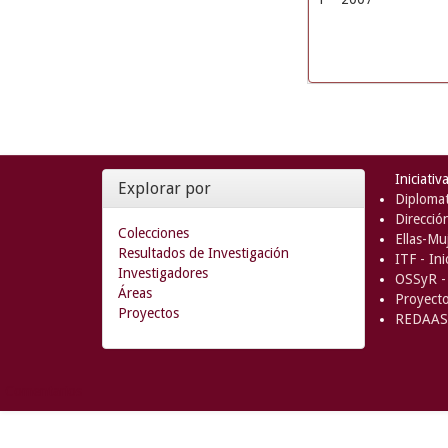
Iniciativ
Explorar por
Diplomat
Direcció
Colecciones
Ellas-Muj
Resultados de Investigación
ITF - In
Investigadores
OSSyR - 
Áreas
Proyect
Proyectos
REDAAS 
Comentarios