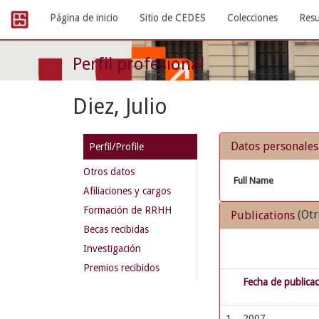
Skip
Página de inicio
Sitio de CEDES
Colecciones
Resu
navigation
Perfil profesional
Diez, Julio
Datos personales
Perfil/Profile
Otros datos
Full Name
Afiliaciones y cargos
Formación de RRHH
(Otr
Publications
Becas recibidas
Investigación
Premios recibidos
Fecha de publica
1
2007