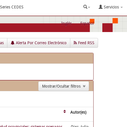
Series CEDES
Servicios
Inglés
Español
cas
Alerta Por Correo Electrónico
Feed RSS
Mostrar/Ocultar filtros
Autor(es)
alud provinciales: sistemas prepagos
Diez, Julio