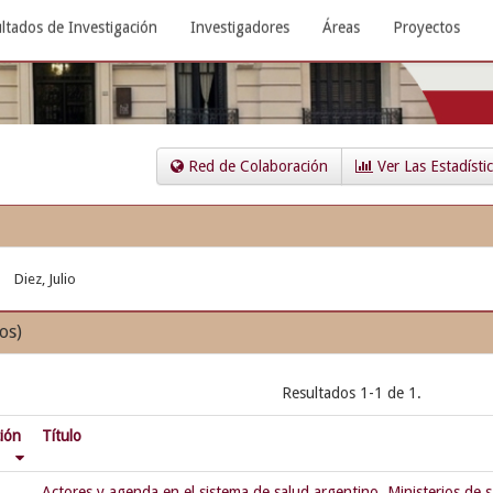
ltados de Investigación
Investigadores
Áreas
Proyectos
Red de Colaboración
Ver Las Estadísti
Diez, Julio
os)
Resultados 1-1 de 1.
ción
Título
Actores y agenda en el sistema de salud argentino. Ministerios de s