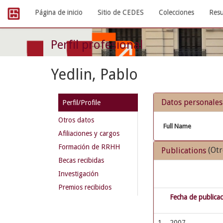
Skip
Página de inicio
Sitio de CEDES
Colecciones
Resu
navigation
Perfil profesional
Yedlin, Pablo
Datos personales
Perfil/Profile
Otros datos
Full Name
Afiliaciones y cargos
Formación de RRHH
(Otr
Publications
Becas recibidas
Investigación
Premios recibidos
Fecha de publica
1
2007