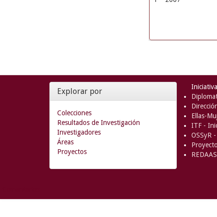
Iniciativ
Explorar por
Diplomat
Direcció
Colecciones
Ellas-Muj
Resultados de Investigación
ITF - In
Investigadores
OSSyR - 
Áreas
Proyect
Proyectos
REDAAS 
Comentarios