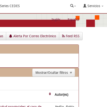
Series CEDES
Servicios
Inglés
Español
cas
Alerta Por Correo Electrónico
Feed RSS
Mostrar/Ocultar filtros
Autor(es)
alud provinciales: el caso de
Yedlin, Pablo