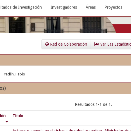
ltados de Investigación
Investigadores
Áreas
Proyectos
Red de Colaboración
Ver Las Estadísti
Yedlin, Pablo
os)
Resultados 1-1 de 1.
ción
Título
Actores y agenda en el sistema de salud argentino. Ministerios de s