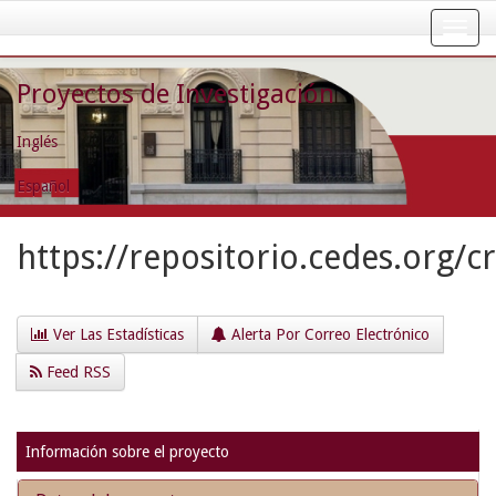
Skip
navigation
Proyectos de Investigación
Inglés
Español
https://repositorio.cedes.org/c
Ver Las Estadísticas
Alerta Por Correo Electrónico
Feed RSS
Información sobre el proyecto