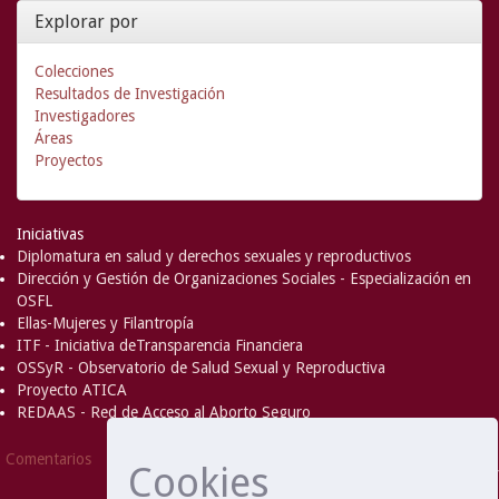
Explorar por
Colecciones
Resultados de Investigación
Investigadores
Áreas
Proyectos
Iniciativas
Diplomatura en salud y derechos sexuales y reproductivos
Dirección y Gestión de Organizaciones Sociales - Especialización en
OSFL
Ellas-Mujeres y Filantropía
ITF - Iniciativa deTransparencia Financiera
OSSyR - Observatorio de Salud Sexual y Reproductiva
Proyecto ATICA
REDAAS - Red de Acceso al Aborto Seguro
DSpace Software
Copyright © 2002-
Comentarios
Cookies
2008
MIT
and
Hewlett-Packard
- Extensión mantenida y