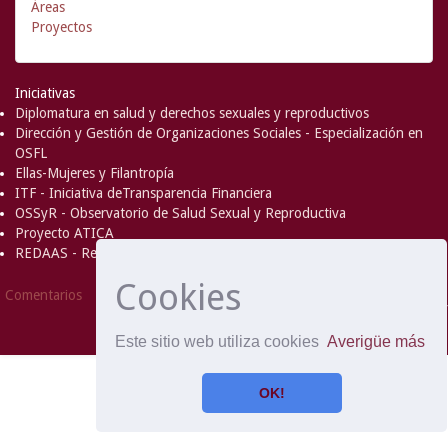
Áreas
Proyectos
Iniciativas
Diplomatura en salud y derechos sexuales y reproductivos
Dirección y Gestión de Organizaciones Sociales - Especialización en
OSFL
Ellas-Mujeres y Filantropía
ITF - Iniciativa deTransparencia Financiera
OSSyR - Observatorio de Salud Sexual y Reproductiva
Proyecto ATICA
REDAAS - Red de Acceso al Aborto Seguro
Cookies
DSpace Software
Copyright © 2002-
Comentarios
2008
MIT
and
Hewlett-Packard
- Extensión mantenida y
optimizado por
Este sitio web utiliza cookies
Averigüe más
OK!