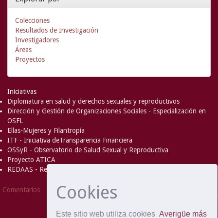
Colecciones
Resultados de Investigación
Investigadores
Áreas
Proyectos
Iniciativas
Diplomatura en salud y derechos sexuales y reproductivos
Dirección y Gestión de Organizaciones Sociales - Especialización en
OSFL
Ellas-Mujeres y Filantropía
ITF - Iniciativa deTransparencia Financiera
OSSyR - Observatorio de Salud Sexual y Reproductiva
Proyecto ATICA
REDAAS - Red de Acceso al Aborto Seguro
Cookies
DSpace Software
Copyright © 2002-
Comentarios
2008
MIT
and
Hewlett-Packard
- Extensión mantenida y
optimizado por
Este sitio web utiliza cookies
Averigüe más