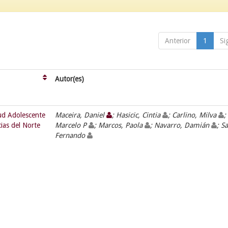
Anterior
1
Si
Autor(es)
lud Adolescente
Maceira, Daniel
; Hasicic, Cintia
; Carlino, Milva
;
cias del Norte
Marcelo P
; Marcos, Paola
; Navarro, Damián
; Sa
Fernando