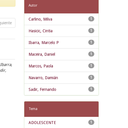
Autor
Carlino, Milva
1
guiente
Hasicic, Cintia
1
Ibarra, Marcelo P
1
Maceira, Daniel
1
 Ibarra,
Marcos, Paola
1
dir,
Navarro, Damián
1
Sadir, Fernando
1
Tema
ADOLESCENTE
1