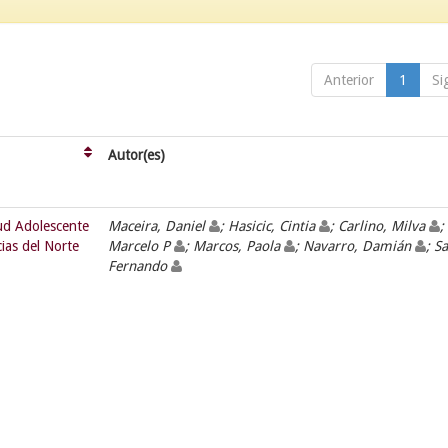
Anterior
1
Si
Autor(es)
lud Adolescente
Maceira, Daniel
; Hasicic, Cintia
; Carlino, Milva
;
cias del Norte
Marcelo P
; Marcos, Paola
; Navarro, Damián
; Sa
Fernando