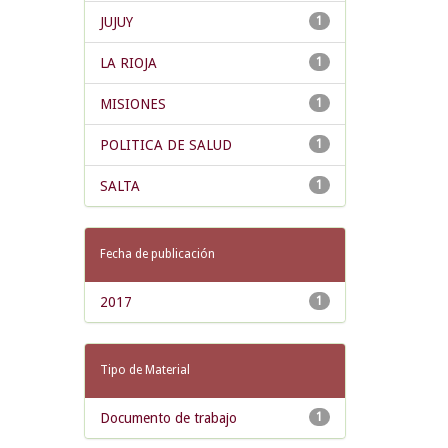
JUJUY
1
LA RIOJA
1
MISIONES
1
POLITICA DE SALUD
1
SALTA
1
Fecha de publicación
2017
1
Tipo de Material
Documento de trabajo
1