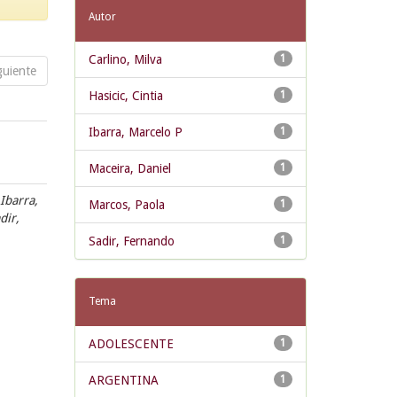
Autor
Carlino, Milva
1
guiente
Hasicic, Cintia
1
Ibarra, Marcelo P
1
Maceira, Daniel
1
 Ibarra,
Marcos, Paola
1
dir,
Sadir, Fernando
1
Tema
ADOLESCENTE
1
ARGENTINA
1