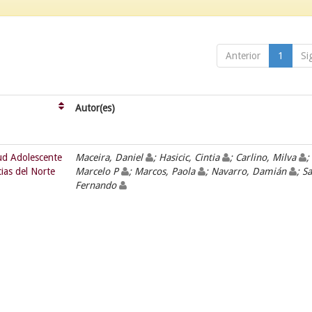
Anterior
1
Si
Autor(es)
lud Adolescente
Maceira, Daniel
; Hasicic, Cintia
; Carlino, Milva
;
cias del Norte
Marcelo P
; Marcos, Paola
; Navarro, Damián
; Sa
Fernando