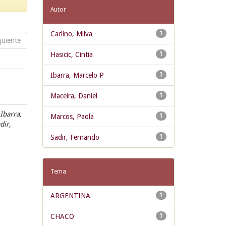
Autor
Carlino, Milva
1
guiente
Hasicic, Cintia
1
Ibarra, Marcelo P
1
Maceira, Daniel
1
 Ibarra,
Marcos, Paola
1
dir,
Sadir, Fernando
1
Tema
ARGENTINA
1
CHACO
1