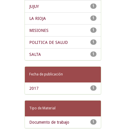
JUJUY
1
LA RIOJA
1
MISIONES
1
POLITICA DE SALUD
1
SALTA
1
Fecha de publicación
2017
1
Tipo de Material
Documento de trabajo
1