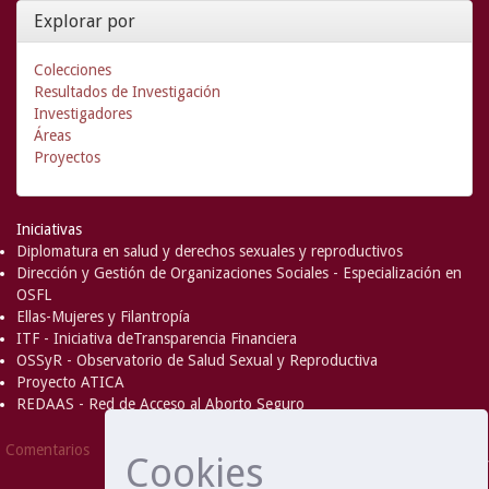
Explorar por
Colecciones
Resultados de Investigación
Investigadores
Áreas
Proyectos
Iniciativas
Diplomatura en salud y derechos sexuales y reproductivos
Dirección y Gestión de Organizaciones Sociales - Especialización en
OSFL
Ellas-Mujeres y Filantropía
ITF - Iniciativa deTransparencia Financiera
OSSyR - Observatorio de Salud Sexual y Reproductiva
Proyecto ATICA
REDAAS - Red de Acceso al Aborto Seguro
DSpace Software
Copyright © 2002-
Comentarios
Cookies
2008
MIT
and
Hewlett-Packard
- Extensión mantenida y